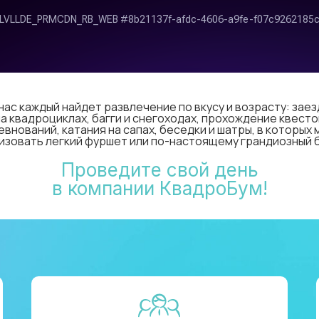
нас каждый найдет развлечение по вкусу и возрасту: зае
на квадроциклах, багги и снегоходах, прохождение квесто
евнований, катания на сапах, беседки и шатры, в которых
изовать легкий фуршет или по-настоящему грандиозный 
Проведите свой день
в компании КвадроБум!