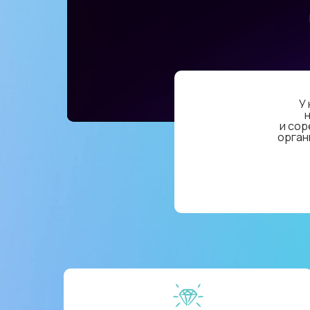
У 
и сор
орган