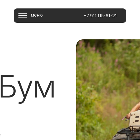
меню
+7 911 115-61-21
 Бум
и