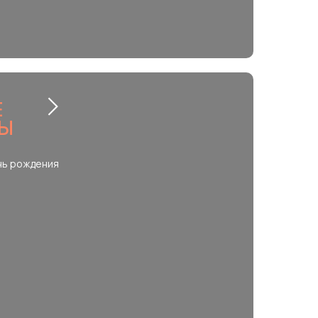
Е
ТЫ
нь рождения