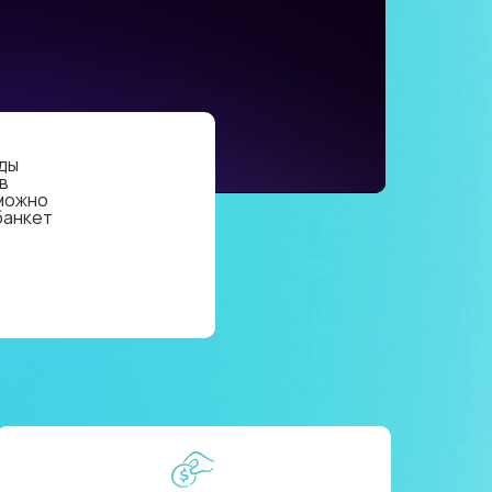
зды
в
 можно
банкет