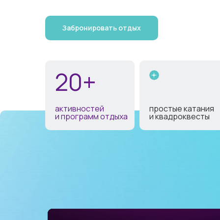
Забронировать отдых
20+
активностей
простые катания
и программ отдыха
и квадроквесты